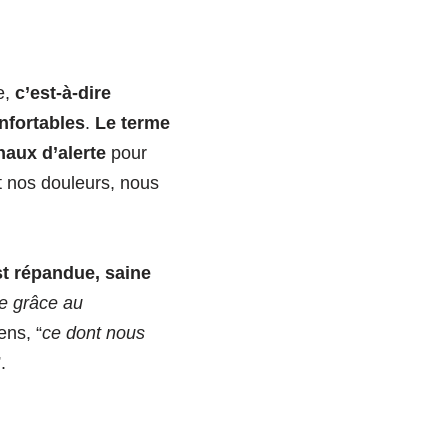
e,
c’est-à-dire
nfortables
.
Le terme
aux d’alerte
pour
t nos douleurs, nous
st répandue, saine
ie grâce au
ens, “
ce dont nous
”.