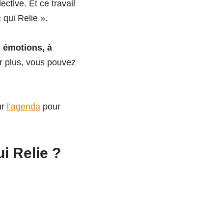
ctive. Et ce travail
 qui Relie ».
s émotions, à
r plus, vous pouvez
ur
l’agenda
pour
i Relie ?