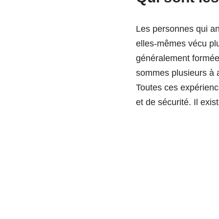
Les personnes qui ani
elles-mêmes vécu plus
généralement formées 
sommes plusieurs à a
Toutes ces expérience
et de sécurité. Il exi
pratique et rituels pou
aussi, comme l’
AFE
Apprendre à facilite
expérimentées. J’ai 
deux ateliers co-ani
ma formation en éco