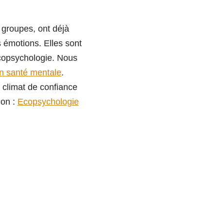
s groupes, ont déjà
s émotions. Elles sont
’écopsychologie. Nous
en santé mentale
.
 climat de confiance
ion :
Ecopsychologie
x se structurent
sonnes plus
-Marie Jegoux avec
dy dans le cadre de
conseille d’ailleurs