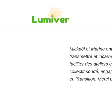
Aller
au
contenu
Mickaël et Marine ont
transmettre et incar
faciliter des atelier
collectif soudé, enga
en Transition. Merci
!