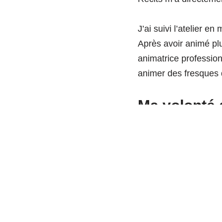
J’ai suivi l’atelier e
Après avoir animé plu
animatrice profession
animer des fresques da
Ma volonté 
professionn
En agissant sur les s
l’importance d’aider le
aux enjeux socio-écol
Et pour moi La Fresq