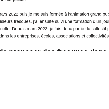
n mars 2022 puis je me suis formée à l’animation grand pub
sieurs fresques, j’ai ensuite suivi une formation d’un jo
nelle. Depuis mars 2023, je fais donc partie du collectif 
ns les entreprises, écoles, associations et collectivités
de proposer des fresques dans
el
ujets de transition depuis bientôt 10 ans, je me suis re
s collectifs à se projeter dans le futur, en étant à la fois 
ogiques et aussi mobilisant pour les parties-prenantes.
ue des Nouveaux Récits répond tout à fait à cet enjeu