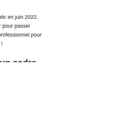
lic en juin 2022.
ur pour passer
professionnel pour
 !
 un cadre
ndue compte de
réaliste par rapport
 d’accompagnement au