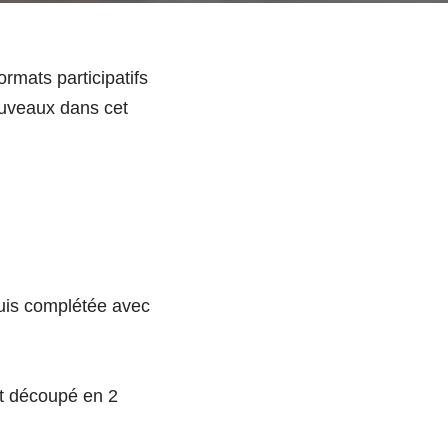
rmats participatifs
ouveaux dans cet
uis complétée avec
st découpé en 2