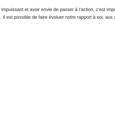
impuissant et avoir envie de passer à l’action, c’est impo
Il est possible de faire évoluer notre rapport à soi, aux 
pirations est d’ailleurs « Le Travail qui Relie », forteme
ance.
une pédagogie « Tête, corps, c
on ne pourra pas se faire qu’avec le mental et le rationnel
nimation et de pédagogie « Tête, corps, cœur », qu’on pe
exemple. C’est une méthode pédagogique particulièreme
ux socio-écologiques. Elle mobilise à la fois notre capac
), nos leviers d’action et d’expérimentation (le corps) et
). J’en parlerai davantage prochainement, car c’est un suj