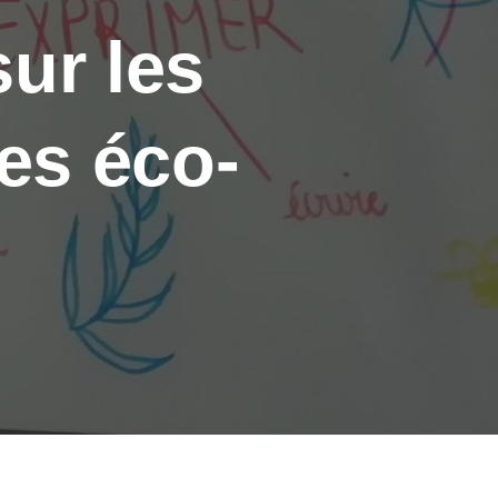
ur les
es éco-