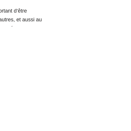
rtant d’être
autres, et aussi au
nt axé sur cette
œur »
. Je suis très inspirée
ut retrouver dans la
nt intéressante pour
ité d’analyse de
 nos émotions et
et qui mérite un