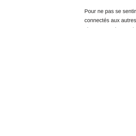
Pour ne pas se sentir 
connectés aux autres. 
vivant. Une de mes ins
notion d’interdépend
Développer 
Selon moi, la transiti
par les méthodes d’a
Deep Time Walk
par 
la formation aux enje
raisonnement (la tête
aspirations (le coeur
article à part entière !